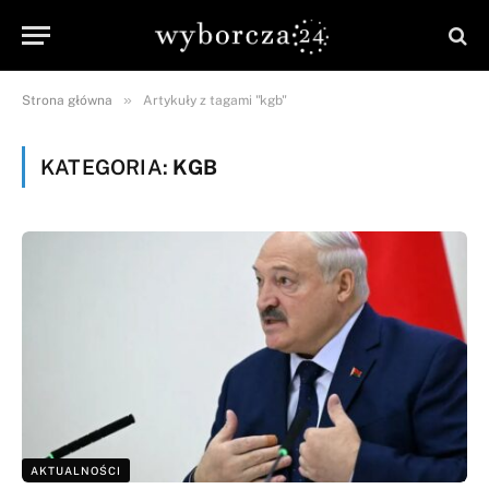
»
Strona główna
Artykuły z tagami "kgb"
KATEGORIA:
KGB
AKTUALNOŚCI