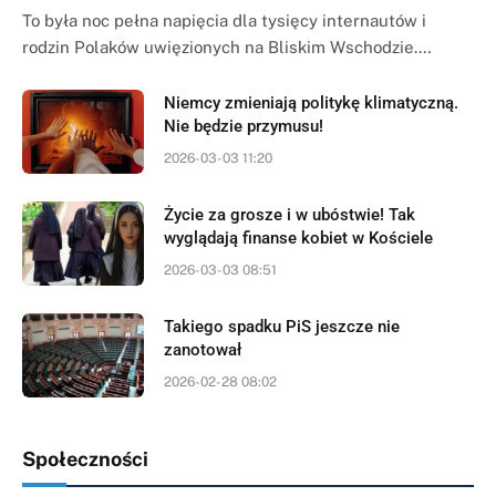
To była noc pełna napięcia dla tysięcy internautów i
rodzin Polaków uwięzionych na Bliskim Wschodzie.…
Niemcy zmieniają politykę klimatyczną.
Nie będzie przymusu!
2026-03-03 11:20
Życie za grosze i w ubóstwie! Tak
wyglądają finanse kobiet w Kościele
2026-03-03 08:51
Takiego spadku PiS jeszcze nie
zanotował
2026-02-28 08:02
Społeczności