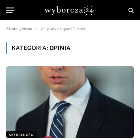
»
Strona główna
Artykuły z tagami "opinia"
KATEGORIA:
OPINIA
AKTUALNOŚCI