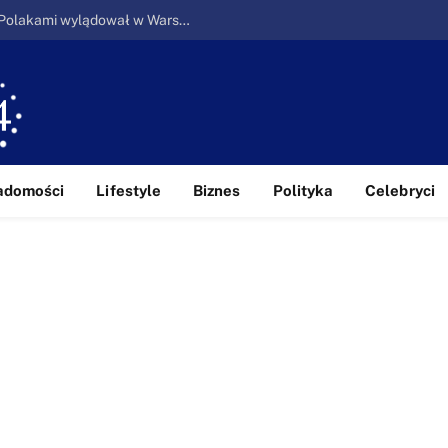
Ucieczka z piekła: Pierwszy samolot z Polakami wylądował w Warszawie
adomości
Lifestyle
Biznes
Polityka
Celebryci