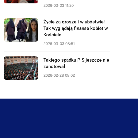
2026-03-03 11:20
Życie za grosze i w ubóstwie!
Tak wyglądają finanse kobiet w
Kościele
2026-03-03 08:51
Takiego spadku PiS jeszcze nie
zanotował
2026-02-28 08:02