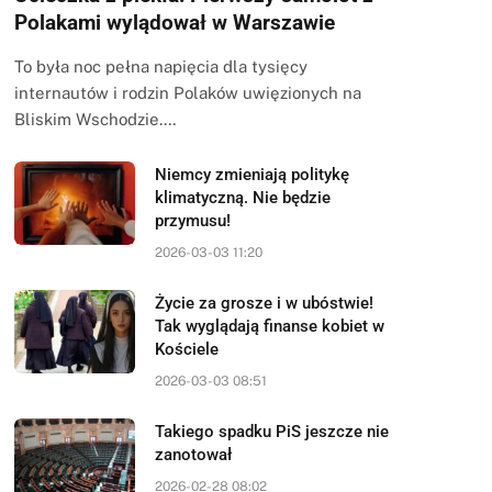
Polakami wylądował w Warszawie
To była noc pełna napięcia dla tysięcy
internautów i rodzin Polaków uwięzionych na
Bliskim Wschodzie.…
Niemcy zmieniają politykę
klimatyczną. Nie będzie
przymusu!
2026-03-03 11:20
Życie za grosze i w ubóstwie!
Tak wyglądają finanse kobiet w
Kościele
2026-03-03 08:51
Takiego spadku PiS jeszcze nie
zanotował
2026-02-28 08:02