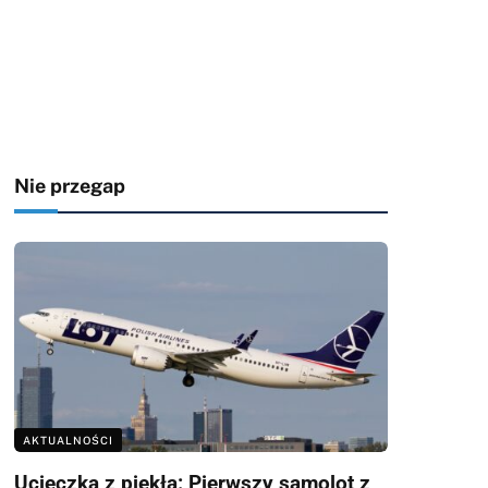
Nie przegap
AKTUALNOŚCI
Ucieczka z piekła: Pierwszy samolot z