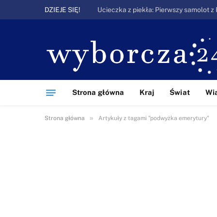
DZIEJE SIĘ!
Strona główna
Kraj
Świat
Wi
»
Strona główna
Artykuły z tagami "podwyżka emerytury"