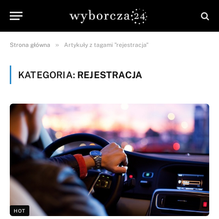
»
Strona główna
Artykuły z tagami "rejestracja"
KATEGORIA:
REJESTRACJA
HOT