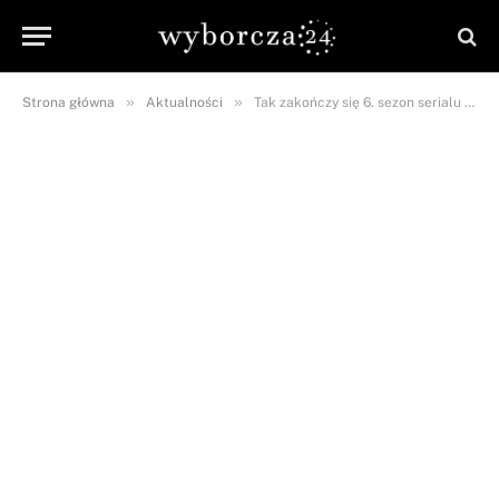
»
»
Strona główna
Aktualności
Tak zakończy się 6. sezon serialu „The Crown”! Bohaterowie zwizualizują sobie księżną Dianę