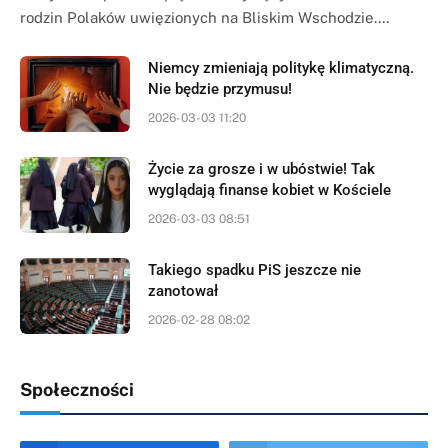
rodzin Polaków uwięzionych na Bliskim Wschodzie.…
Niemcy zmieniają politykę klimatyczną.
Nie będzie przymusu!
2026-03-03 11:20
Życie za grosze i w ubóstwie! Tak
wyglądają finanse kobiet w Kościele
2026-03-03 08:51
Takiego spadku PiS jeszcze nie
zanotował
2026-02-28 08:02
Społeczności