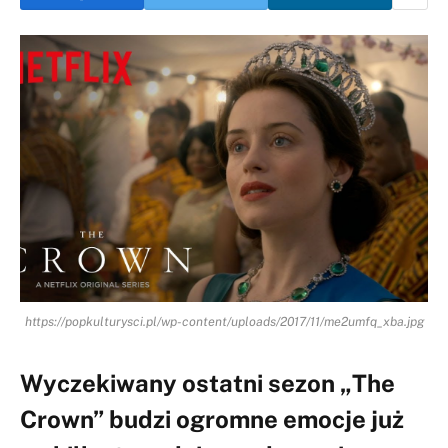
https://popkulturysci.pl/wp-content/uploads/2017/11/me2umfq_xba.jpg
Wyczekiwany ostatni sezon „The
Crown” budzi ogromne emocje już