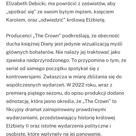
Elizabeth Debicki, ma powrócić z zaświatów, aby
„spotkać się” ze swoim byłym mężem, księciem
Karolem, oraz „odwiedzić” królową Elżbietę.
Producenci „The Crown” podkreślają, że obecność
ducha księżnej Diany jest jedynie wizualizacją myśli
głównych bohaterów. Nie należy jej traktować jako
zjawiska nadprzyrodzonego. To przypomina o tym, że
serial od samego początku spotykał się z
kontrowersjami. Zwłaszcza w miarę zbliżania się do
współczesnych wydarzeń. W 2022 roku, wraz z
premierą piątego sezonu, do opisu produkcji dodano
adnotację, która jasno określa, że „The Crown” to
fikcyjny dramat zainspirowany prawdziwymi
wydarzeniami, przedstawiający historię królowej
Elżbiety II oraz istotne wydarzenia polityczne i
osobiste, które wpłynęły na jej panowanie.