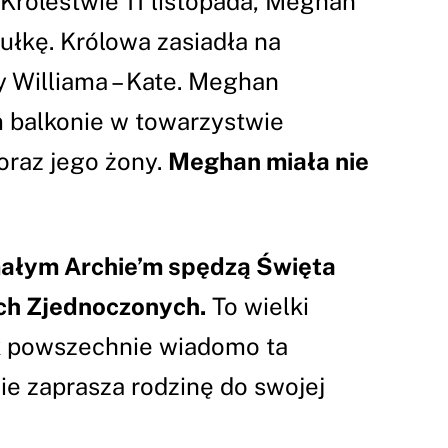
Królestwie 11 listopada, Meghan
ułkę. Królowa zasiadła na
 Williama – Kate. Meghan
 balkonie w towarzystwie
oraz jego żony.
Meghan miała nie
małym Archie’m spędzą Święta
ch Zjednoczonych.
To wielki
ak powszechnie wiadomo ta
e zaprasza rodzinę do swojej