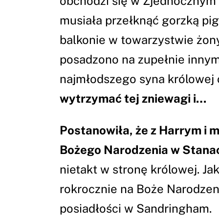
obchodzi się w Zjednocznym 
musiała przełknąć gorzką pig
balkonie w towarzystwie żony
posadzono na zupełnie innym
najmłodszego syna królowej 
wytrzymać tej zniewagi i…
Postanowiła, że z Harrym i 
Bożego Narodzenia w Stana
nietakt w stronę królowej. J
rokrocznie na Boże Narodzeni
posiadłości w Sandringham.