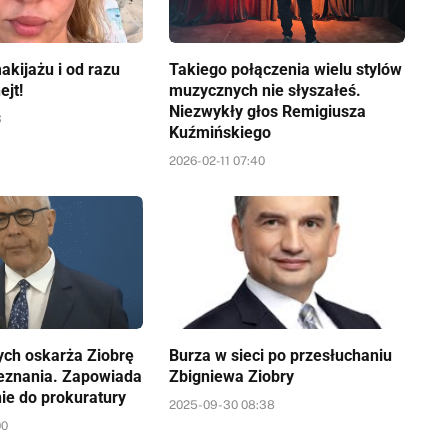
akijażu i od razu
Takiego połączenia wielu stylów
ejt!
muzycznych nie słyszałeś.
Niezwykły głos Remigiusza
3
Kuźmińskiego
2026-02-11 07:40
ych oskarża Ziobrę
Burza w sieci po przesłuchaniu
zeznania. Zapowiada
Zbigniewa Ziobry
ie do prokuratury
2025-09-30 08:38
00