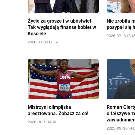
Życie za grosze i w ubóstwie!
Nie zrobiła m
Tak wyglądają finanse kobiet w
posypał się h
Kościele
2026-02-13 13:1
2026-03-03 08:51
Mistrzyni olimpijska
Roman Giert
aresztowana. Zobacz za co!
o fałszywe 
zawiadomien
2026-01-31 14:10
2025-09-30 14: