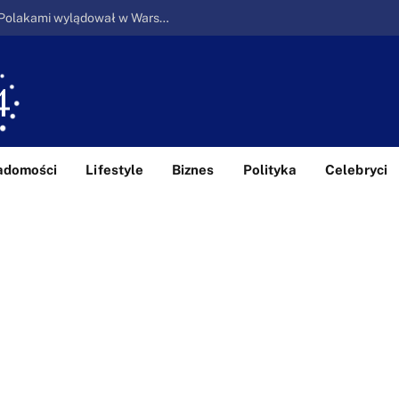
Ucieczka z piekła: Pierwszy samolot z Polakami wylądował w Warszawie
adomości
Lifestyle
Biznes
Polityka
Celebryci