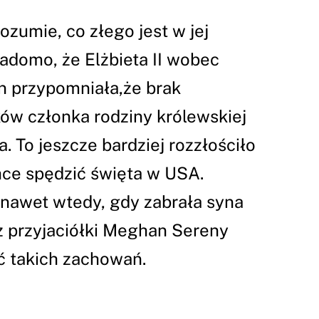
zumie, co złego jest w jej
adomo, że Elżbieta II wobec
n przypomniała,że brak
ów członka rodziny królewskiej
. To jeszcze bardziej rozzłościło
ce spędzić święta w USA.
ę nawet wtedy, gdy zabrała syna
 przyjaciółki Meghan Sereny
ć takich zachowań.