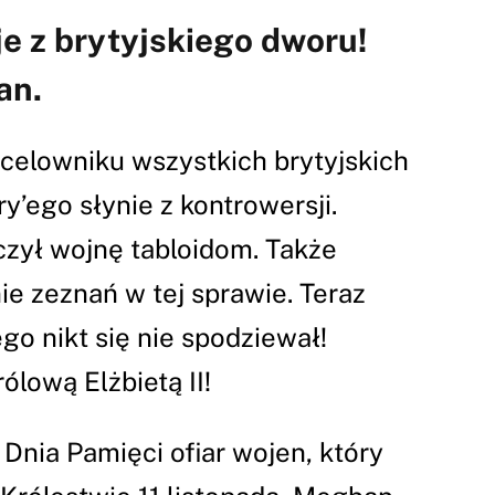
e z brytyjskiego dworu!
an.
celowniku wszystkich brytyjskich
y’ego słynie z kontrowersji.
czył wojnę tabloidom. Także
e zeznań w tej sprawie. Teraz
go nikt się nie spodziewał!
rólową Elżbietą II!
nia Pamięci ofiar wojen, który