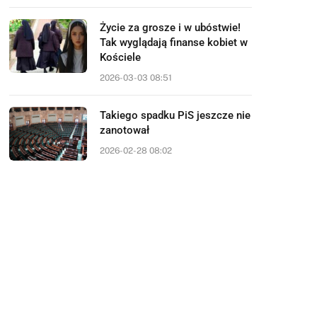
Życie za grosze i w ubóstwie!
Tak wyglądają finanse kobiet w
Kościele
2026-03-03 08:51
Takiego spadku PiS jeszcze nie
zanotował
2026-02-28 08:02