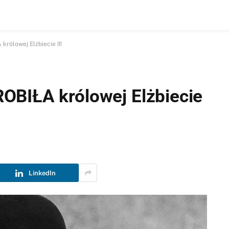
rólowej Elżbiecie II!
OBIŁA królowej Elżbiecie
LinkedIn