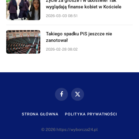
Życie za grosze i w ubóstwie! Tak
wyglądają finanse kobiet w Kościele
2026-03-03 08:51
Takiego spadku PiS jeszcze nie
zanotował
2026-02-28 08:02
Facebook
X
(Twitter)
STRONA GŁÓWNA
POLITYKA PRYWATNOŚCI
© 2026 https://wyborcza24.pl