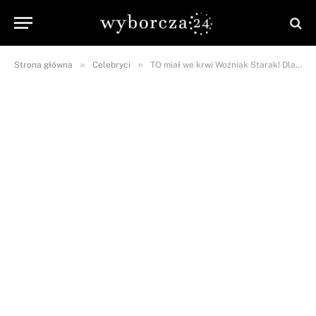
»
»
Strona główna
Celebryci
TO miał we krwi Woźniak Starak! Dlatego zginął?