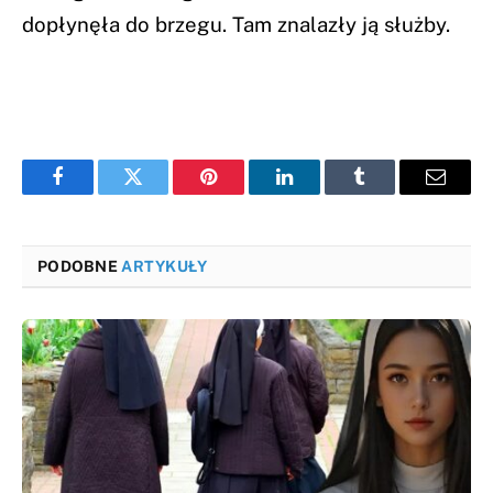
dopłynęła do brzegu. Tam znalazły ją służby.
Facebook
Twitter
Pinterest
LinkedIn
Tumblr
Email
PODOBNE
ARTYKUŁY