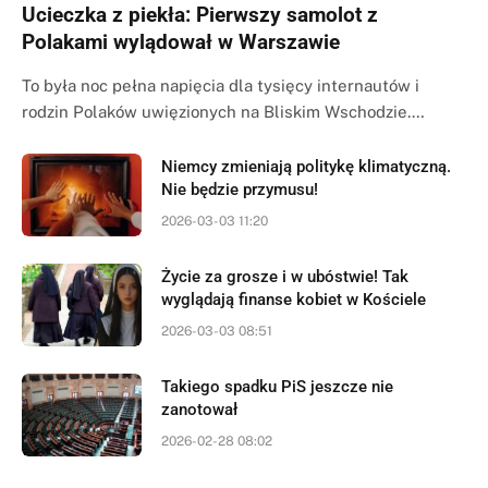
Ucieczka z piekła: Pierwszy samolot z
Polakami wylądował w Warszawie
To była noc pełna napięcia dla tysięcy internautów i
rodzin Polaków uwięzionych na Bliskim Wschodzie.…
Niemcy zmieniają politykę klimatyczną.
Nie będzie przymusu!
2026-03-03 11:20
Życie za grosze i w ubóstwie! Tak
wyglądają finanse kobiet w Kościele
2026-03-03 08:51
Takiego spadku PiS jeszcze nie
zanotował
2026-02-28 08:02