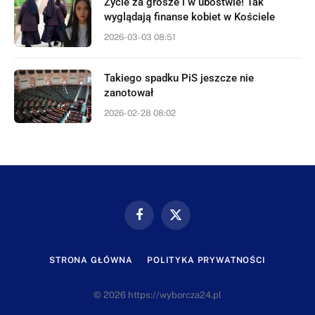
Życie za grosze i w ubóstwie! Tak
wyglądają finanse kobiet w Kościele
2026-03-03 08:51
Takiego spadku PiS jeszcze nie
zanotował
2026-02-28 08:02
Facebook
X
(Twitter)
STRONA GŁÓWNA
POLITYKA PRYWATNOŚCI
© 2026 https://wyborcza24.pl