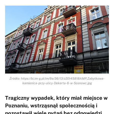
Źródło: https://bi.im-g.pl/im/9a/36/13/z20145818AMP,Zabytkowa-
kamienica-przy-ulicy-Dekerta-6-w-Sosnowc.jpg
Tragiczny wypadek, który miał miejsce w
Poznaniu, wstrząsnął społecznością i
pozostawił wiele pytań bez odpowiedzi.