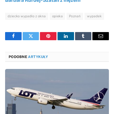
dziecko wypadło z okna
opieka
Poznań
wypadek
Facebook
Twitter
Pinterest
LinkedIn
Tumblr
Email
PODOBNE
ARTYKUŁY