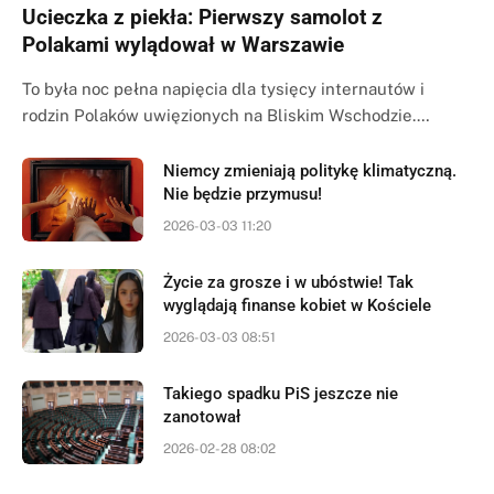
Ucieczka z piekła: Pierwszy samolot z
Polakami wylądował w Warszawie
To była noc pełna napięcia dla tysięcy internautów i
rodzin Polaków uwięzionych na Bliskim Wschodzie.…
Niemcy zmieniają politykę klimatyczną.
Nie będzie przymusu!
2026-03-03 11:20
Życie za grosze i w ubóstwie! Tak
wyglądają finanse kobiet w Kościele
2026-03-03 08:51
Takiego spadku PiS jeszcze nie
zanotował
2026-02-28 08:02