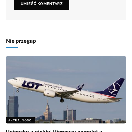
Nie przegap
AKTUALNOŚCI
Ucieczka z piekła: Pierwszy samolot z