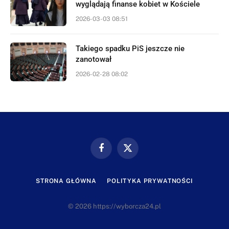
wyglądają finanse kobiet w Kościele
2026-03-03 08:51
Takiego spadku PiS jeszcze nie
zanotował
2026-02-28 08:02
Facebook
X
(Twitter)
STRONA GŁÓWNA
POLITYKA PRYWATNOŚCI
© 2026 https://wyborcza24.pl