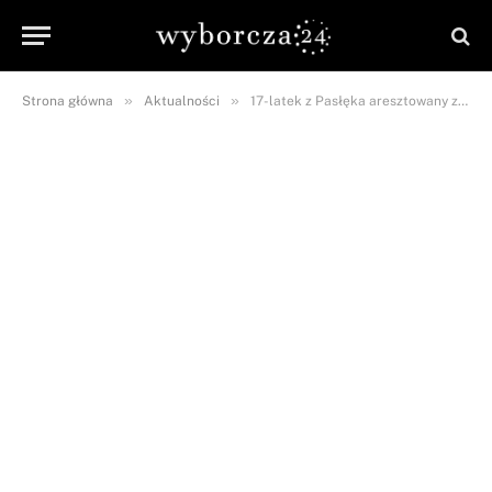
»
»
Strona główna
Aktualności
17-latek z Pasłęka aresztowany za dźgnięcie nożem dwóch nastolatków