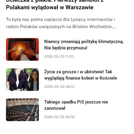
Polakami wylądował w Warszawie
To była noc pełna napięcia dla tysięcy internautów i
rodzin Polaków uwięzionych na Bliskim Wschodzie.…
Niemcy zmieniają politykę klimatyczną.
Nie będzie przymusu!
2026-03-03 11:20
Życie za grosze i w ubóstwie! Tak
wyglądają finanse kobiet w Kościele
2026-03-03 08:51
Takiego spadku PiS jeszcze nie
zanotował
2026-02-28 08:02