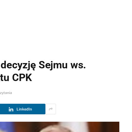
 decyzję Sejmu ws.
ktu CPK
czytania
LinkedIn