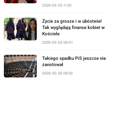
2026-03-03 11:20
Życie za grosze i w ubóstwie!
Tak wyglądają finanse kobiet w
Kościele
2026-03-03 08:51
Takiego spadku PiS jeszcze nie
zanotował
2026-02-28 08:02