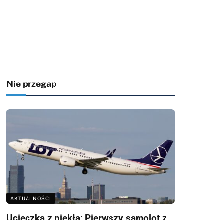
Nie przegap
AKTUALNOŚCI
Ucieczka z piekła: Pierwszy samolot z