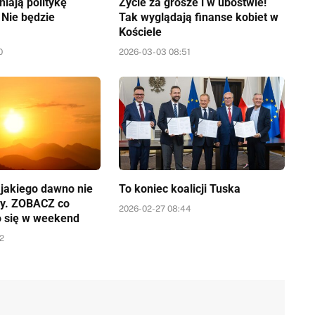
iają politykę
Życie za grosze i w ubóstwie!
 Nie będzie
Tak wyglądają finanse kobiet w
Kościele
0
2026-03-03 08:51
a jakiego dawno nie
To koniec koalicji Tuska
y. ZOBACZ co
2026-02-27 08:44
o się w weekend
52