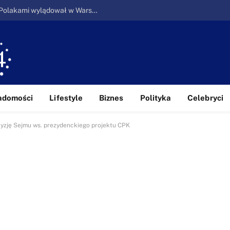
Ucieczka z piekła: Pierwszy samolot z Polakami wylądował w Warszawie
adomości
Lifestyle
Biznes
Polityka
Celebryci
cyzję Sejmu ws. prezydenckiego projektu CPK