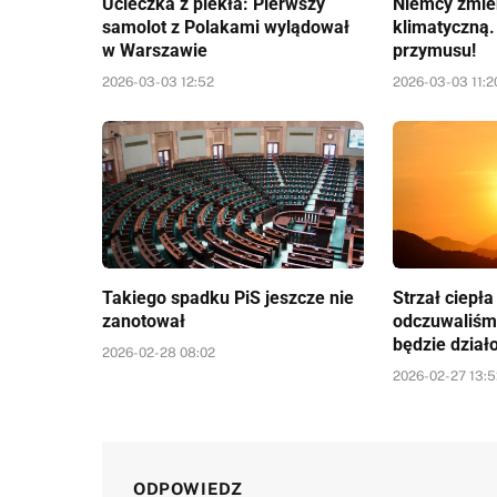
Ucieczka z piekła: Pierwszy
Niemcy zmien
samolot z Polakami wylądował
klimatyczną.
w Warszawie
przymusu!
2026-03-03 12:52
2026-03-03 11:2
Takiego spadku PiS jeszcze nie
Strzał ciepł
zanotował
odczuwaliśm
będzie dział
2026-02-28 08:02
2026-02-27 13:
ODPOWIEDZ