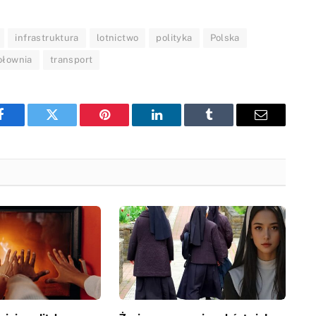
infrastruktura
lotnictwo
polityka
Polska
ołownia
transport
Facebook
Twitter
Pinterest
LinkedIn
Tumblr
Email