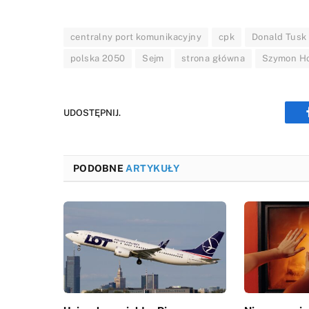
centralny port komunikacyjny
cpk
Donald Tusk
polska 2050
Sejm
strona główna
Szymon H
UDOSTĘPNIJ.
PODOBNE
ARTYKUŁY