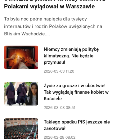
Polakami wylądował w Warszawie
To była noc pełna napięcia dla tysięcy
internautów i rodzin Polaków uwięzionych na
Bliskim Wschodzie.…
Niemcy zmieniają politykę
klimatyczną. Nie będzie
przymusu!
2026-03-03 11:20
Życie za grosze i w ubóstwie!
Tak wyglądają finanse kobiet w
Kościele
2026-03-03 08:51
Takiego spadku PiS jeszcze nie
zanotował
2026-02-28 08:02