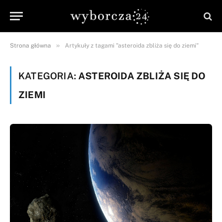
»
Strona główna
Artykuły z tagami "asteroida zbliża się do ziemi"
KATEGORIA:
ASTEROIDA ZBLIŻA SIĘ DO
ZIEMI