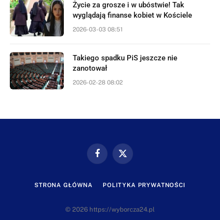
Życie za grosze i w ubóstwie! Tak
wyglądają finanse kobiet w Kościele
2026-03-03 08:51
Takiego spadku PiS jeszcze nie
zanotował
2026-02-28 08:02
Facebook
X
(Twitter)
STRONA GŁÓWNA
POLITYKA PRYWATNOŚCI
© 2026 https://wyborcza24.pl