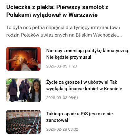
Ucieczka z piekła: Pierwszy samolot z
Polakami wylądował w Warszawie
To była noc pełna napięcia dla tysięcy internautów i
rodzin Polaków uwięzionych na Bliskim Wschodzie.…
Niemcy zmieniają politykę klimatyczną.
Nie będzie przymusu!
2026-03-03 11:20
Życie za grosze i w ubóstwie! Tak
wyglądają finanse kobiet w Kościele
2026-03-03 08:51
Takiego spadku PiS jeszcze nie
zanotował
2026-02-28 08:02