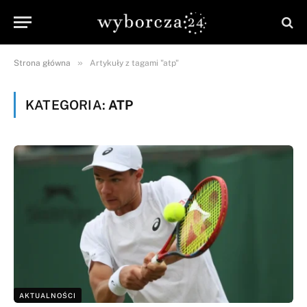
»
Strona główna
Artykuły z tagami "atp"
KATEGORIA:
ATP
AKTUALNOŚCI