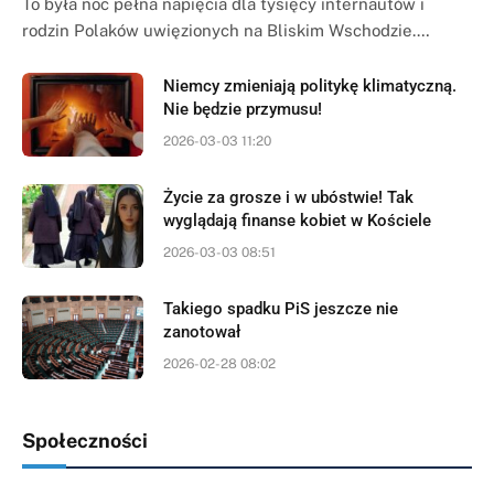
To była noc pełna napięcia dla tysięcy internautów i
rodzin Polaków uwięzionych na Bliskim Wschodzie.…
Niemcy zmieniają politykę klimatyczną.
Nie będzie przymusu!
2026-03-03 11:20
Życie za grosze i w ubóstwie! Tak
wyglądają finanse kobiet w Kościele
2026-03-03 08:51
Takiego spadku PiS jeszcze nie
zanotował
2026-02-28 08:02
Społeczności