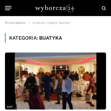
»
Strona główna
Artykuły z tagami "bijatyka"
KATEGORIA:
BIJATYKA
HOT