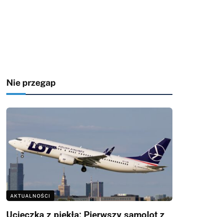
Nie przegap
AKTUALNOŚCI
Ucieczka z piekła: Pierwszy samolot z