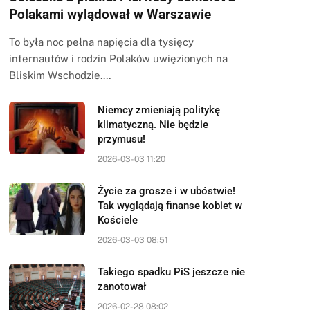
Polakami wylądował w Warszawie
To była noc pełna napięcia dla tysięcy
internautów i rodzin Polaków uwięzionych na
Bliskim Wschodzie.…
Niemcy zmieniają politykę
klimatyczną. Nie będzie
przymusu!
2026-03-03 11:20
Życie za grosze i w ubóstwie!
Tak wyglądają finanse kobiet w
Kościele
2026-03-03 08:51
Takiego spadku PiS jeszcze nie
zanotował
2026-02-28 08:02