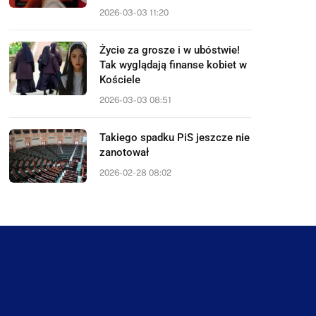
2026-03-03 11:20
Życie za grosze i w ubóstwie!
Tak wyglądają finanse kobiet w
Kościele
2026-03-03 08:51
Takiego spadku PiS jeszcze nie
zanotował
2026-02-28 08:02