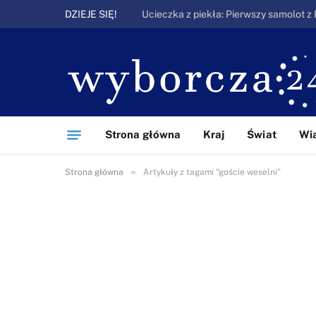
DZIEJE SIĘ!
Strona główna
Kraj
Świat
Wi
»
Strona główna
Artykuły z tagami "goście weselni"