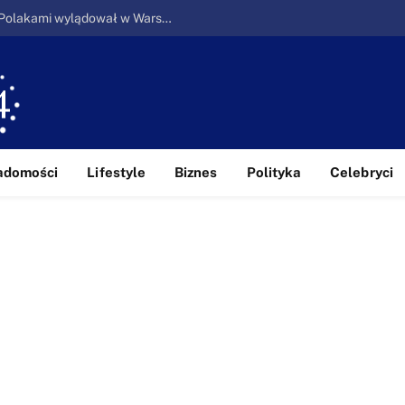
Ucieczka z piekła: Pierwszy samolot z Polakami wylądował w Warszawie
adomości
Lifestyle
Biznes
Polityka
Celebryci