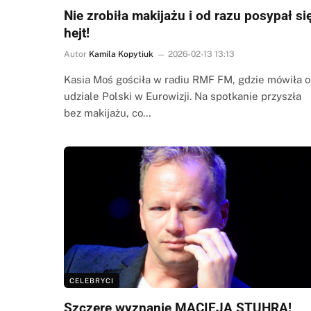
Nie zrobiła makijażu i od razu posypał si
hejt!
Autor
Kamila Kopytiuk
2026-02-13 13:13
Kasia Moś gościła w radiu RMF FM, gdzie mówiła o
udziale Polski w Eurowizji. Na spotkanie przyszła
bez makijażu, co…
CELEBRYCI
Szczere wyznanie MACIEJA STUHRA!