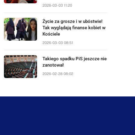
2026-03-03 11:20
Życie za grosze i w ubóstwie!
Tak wyglądają finanse kobiet w
Kościele
2026-03-03 08:51
Takiego spadku PiS jeszcze nie
zanotował
2026-02-28 08:02