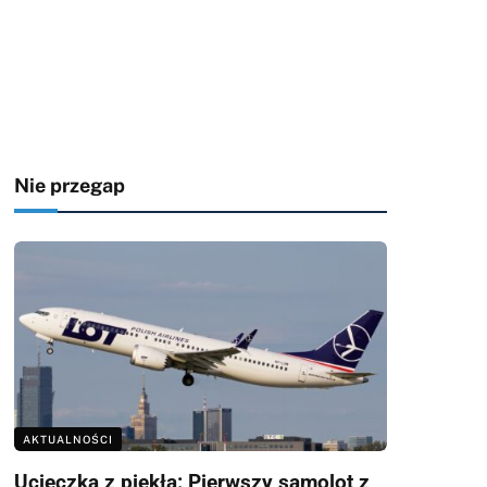
Nie przegap
AKTUALNOŚCI
Ucieczka z piekła: Pierwszy samolot z