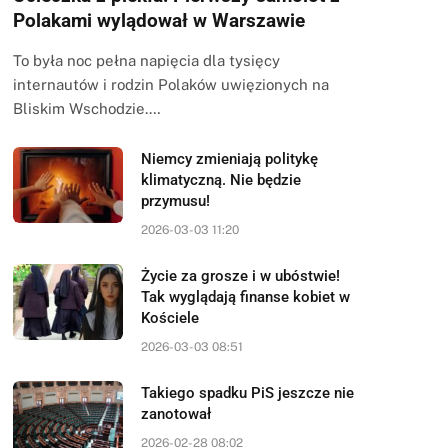
Polakami wylądował w Warszawie
To była noc pełna napięcia dla tysięcy
internautów i rodzin Polaków uwięzionych na
Bliskim Wschodzie.…
Niemcy zmieniają politykę
klimatyczną. Nie będzie
przymusu!
2026-03-03 11:20
Życie za grosze i w ubóstwie!
Tak wyglądają finanse kobiet w
Kościele
2026-03-03 08:51
Takiego spadku PiS jeszcze nie
zanotował
2026-02-28 08:02