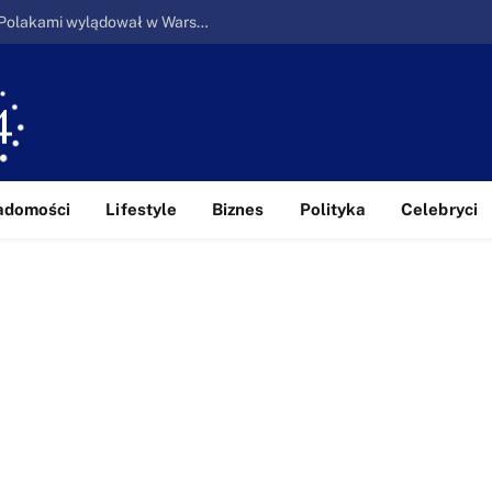
Ucieczka z piekła: Pierwszy samolot z Polakami wylądował w Warszawie
adomości
Lifestyle
Biznes
Polityka
Celebryci