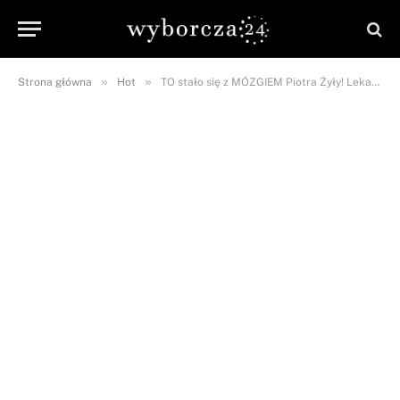
»
»
Strona główna
Hot
TO stało się z MÓZGIEM Piotra Żyły! Lekarze przekazali najnowsze informacje!