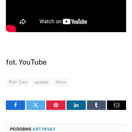
fot. YouTube
Piotr Żyła
upadek
Wisła
Facebook
Twitter
Pinterest
LinkedIn
Tumblr
Email
PODOBNE
ARTYKUŁY