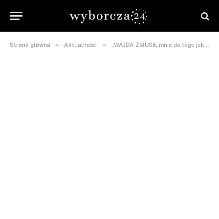
»
»
Strona główna
Aktualności
„WAJDA ZMUSIŁ mnie do tego jak miałam 14 lat! Dramat po filmie Sekielskiego!