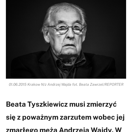
01.06.2015 Krakow N/z Andrzej Wajda fot. Beata Zawrzel/REPORTER
Beata Tyszkiewicz musi zmierzyć
się z poważnym zarzutem wobec jej
zmarłego męża Andrzeja Wajdy. W