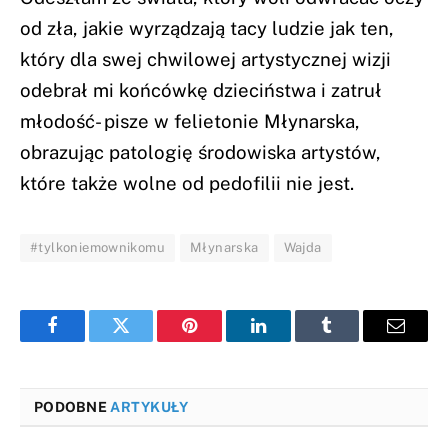
od zła, jakie wyrządzają tacy ludzie jak ten,
który dla swej chwilowej artystycznej wizji
odebrał mi końcówkę dzieciństwa i zatruł
młodość- pisze w felietonie Młynarska,
obrazując patologię środowiska artystów,
które także wolne od pedofilii nie jest.
#tylkoniemownikomu
Młynarska
Wajda
Facebook
Twitter
Pinterest
LinkedIn
Tumblr
Email
PODOBNE
ARTYKUŁY