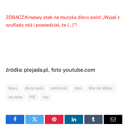
ZOBACZ:Krwawy atak na muzyka disco polo! „Wyjął z
szuflady nóż i powiedział, że (…)”!
źródła: plejada.pl, foto youtube.com
Boys
disco-polo
elektorat
fani
Marcin Miller
muzyka
PiS
tvp
Facebook
Twitter
Pinterest
LinkedIn
Tumblr
Email