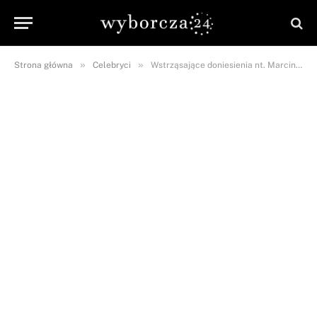
»
»
Strona główna
Celebryci
Wstrząsające doniesienia nt. Marcina Millera! Lider Boys ma…