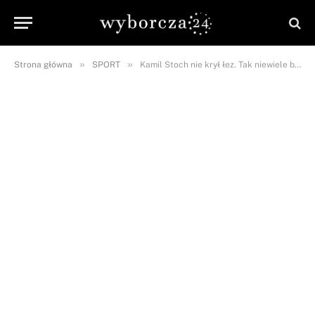
»
»
Strona główna
SPORT
Kamil Stoch nie krył łez. Tak niewiele brakowało do zdobycia medalu…