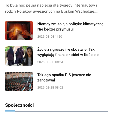
To była noc pełna napięcia dla tysięcy internautów i
rodzin Polaków uwięzionych na Bliskim Wschodzie.…
Niemcy zmieniają politykę klimatyczną.
Nie będzie przymusu!
2026-03-03 11:20
Życie za grosze i w ubóstwie! Tak
wyglądają finanse kobiet w Kościele
2026-03-03 08:51
Takiego spadku PiS jeszcze nie
zanotował
2026-02-28 08:02
Społeczności