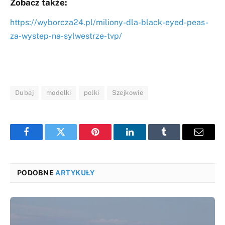
Zobacz także:
https://wyborcza24.pl/miliony-dla-black-eyed-peas-
za-wystep-na-sylwestrze-tvp/
Dubaj
modelki
polki
Szejkowie
Facebook
Twitter
Pinterest
LinkedIn
Tumblr
Email
PODOBNE
ARTYKUŁY