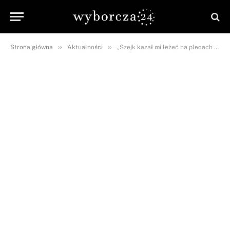
»
»
Strona główna
Aktualności
„Szejk kazał mi leżeć na plecach i…”, czyli Polka w Dubaju