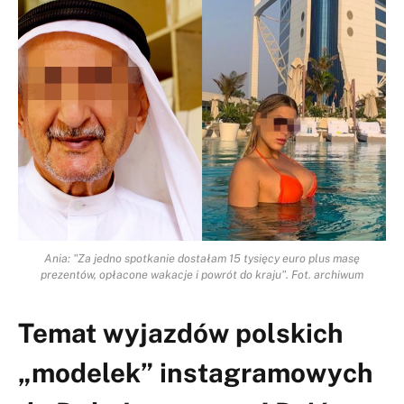
Ania: "Za jedno spotkanie dostałam 15 tysięcy euro plus masę
prezentów, opłacone wakacje i powrót do kraju". Fot. archiwum
Temat wyjazdów polskich
„modelek” instagramowych