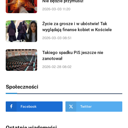
Nie będzie przymusu!
2026-03-03 11:20
Życie za grosze i w ubóstwie! Tak
wyglądają finanse kobiet w Kościele
2026-03-03 08:51
Takiego spadku PiS jeszcze nie
zanotował
2026-02-28 08:02
Społeczności
Facebook
Twitter
Ostatnie wiadomości