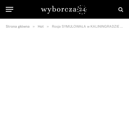
»
»
Strona główna
Hot
Rosja SYMULOWAŁA w KALININGRADZIE ATAK JĄDROWY!