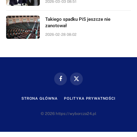
2026-03-03 08:51
Takiego spadku PiS jeszcze nie
zanotował
2026-02-28 08:02
Facebook
X
(Twitter)
STRONA GŁÓWNA
POLITYKA PRYWATNOŚCI
© 2026 https://wyborcza24.pl