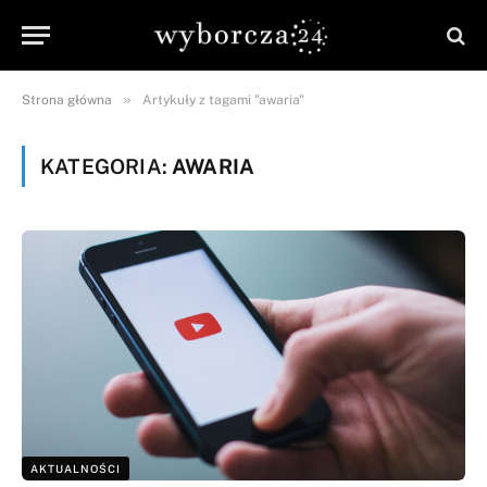
»
Strona główna
Artykuły z tagami "awaria"
KATEGORIA:
AWARIA
AKTUALNOŚCI