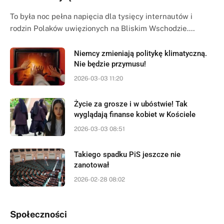
To była noc pełna napięcia dla tysięcy internautów i
rodzin Polaków uwięzionych na Bliskim Wschodzie.…
Niemcy zmieniają politykę klimatyczną.
Nie będzie przymusu!
2026-03-03 11:20
Życie za grosze i w ubóstwie! Tak
wyglądają finanse kobiet w Kościele
2026-03-03 08:51
Takiego spadku PiS jeszcze nie
zanotował
2026-02-28 08:02
Społeczności