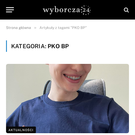
»
Strona główna
Artykuły z tagami "PKO BP"
KATEGORIA:
PKO BP
AKTUALNOŚCI