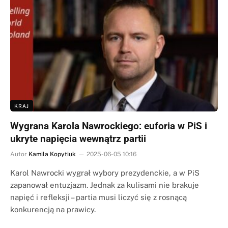
KRAJ
Wygrana Karola Nawrockiego: euforia w PiS i
ukryte napięcia wewnątrz partii
Autor
Kamila Kopytiuk
2025-06-05 10:16
Karol Nawrocki wygrał wybory prezydenckie, a w PiS
zapanował entuzjazm. Jednak za kulisami nie brakuje
napięć i refleksji – partia musi liczyć się z rosnącą
konkurencją na prawicy.