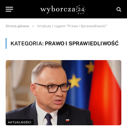
»
Strona główna
Artykuły z tagami "Prawo i Sprawiedliwość"
KATEGORIA:
PRAWO I SPRAWIEDLIWOŚĆ
AKTUALNOŚCI