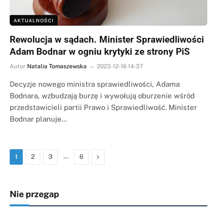
AKTUALNOŚCI
Rewolucja w sądach. Minister Sprawiedliwości
Adam Bodnar w ogniu krytyki ze strony PiS
Autor
Natalia Tomaszewska
2023-12-16 14:37
Decyzje nowego ministra sprawiedliwości, Adama
Bodnara, wzbudzają burzę i wywołują oburzenie wśród
przedstawicieli partii Prawo i Sprawiedliwość. Minister
Bodnar planuje…
…
Następna
1
2
3
6
Nie przegap