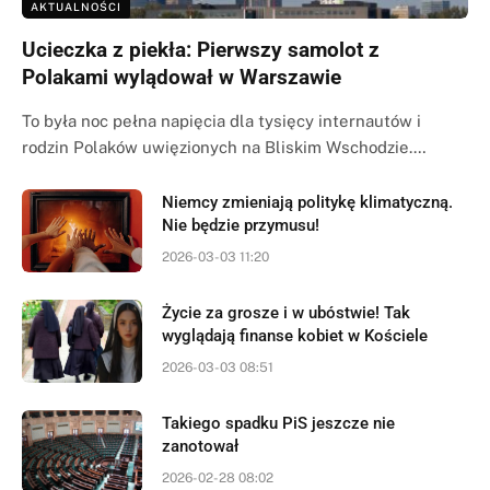
AKTUALNOŚCI
Ucieczka z piekła: Pierwszy samolot z
Polakami wylądował w Warszawie
To była noc pełna napięcia dla tysięcy internautów i
rodzin Polaków uwięzionych na Bliskim Wschodzie.…
Niemcy zmieniają politykę klimatyczną.
Nie będzie przymusu!
2026-03-03 11:20
Życie za grosze i w ubóstwie! Tak
wyglądają finanse kobiet w Kościele
2026-03-03 08:51
Takiego spadku PiS jeszcze nie
zanotował
2026-02-28 08:02