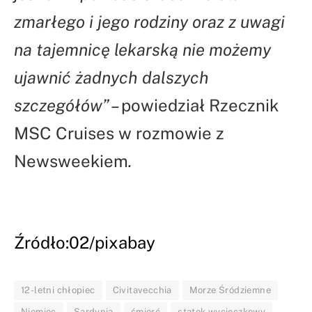
zmarłego i jego rodziny oraz z uwagi
na tajemnicę lekarską nie możemy
ujawnić żadnych dalszych
szczegółów” –
powiedział Rzecznik
MSC Cruises w rozmowie z
Newsweekiem
.
Źródło:02/pixabay
12-letni chłopiec
Civitavecchia
Morze Śródziemne
Niemiec
Sardynia
śmierć
statek wycieczkowy