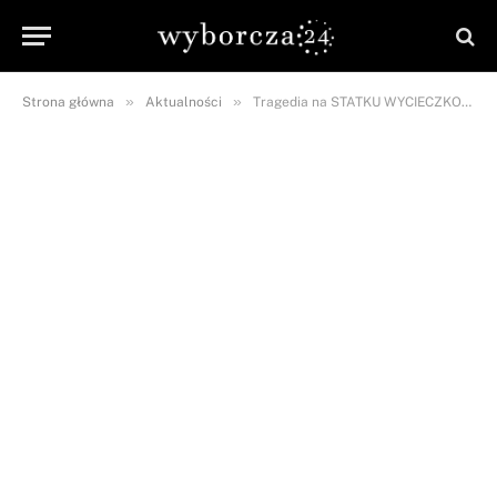
»
»
Strona główna
Aktualności
Tragedia na STATKU WYCIECZKOWYM. Zaraz po wejściu na pokład, chłopiec…