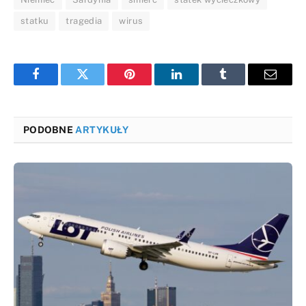
statku
tragedia
wirus
Facebook
Twitter
Pinterest
LinkedIn
Tumblr
Email
PODOBNE
ARTYKUŁY