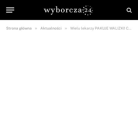
»
»
Strona główna
Aktualności
Wielu lekarzy PAKUJE WALIZKI! Czy służbę zdrowia czeka paraliż?