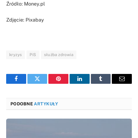
Źródło: Money.pl
Zdjęcie: Pixabay
kryzys
PiS
służba zdrowia
Facebook
Twitter
Pinterest
LinkedIn
Tumblr
Email
PODOBNE
ARTYKUŁY