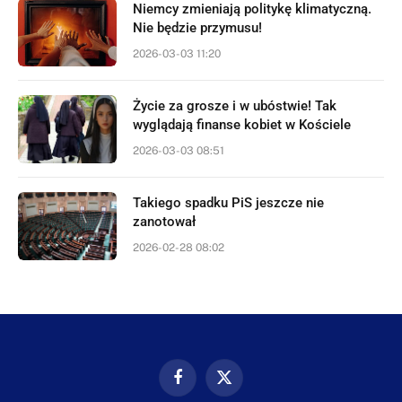
Niemcy zmieniają politykę klimatyczną.
Nie będzie przymusu!
2026-03-03 11:20
Życie za grosze i w ubóstwie! Tak
wyglądają finanse kobiet w Kościele
2026-03-03 08:51
Takiego spadku PiS jeszcze nie
zanotował
2026-02-28 08:02
Facebook
X
(Twitter)