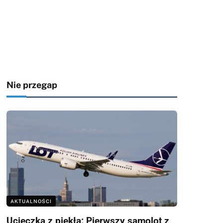
Nie przegap
AKTUALNOŚCI
Ucieczka z piekła: Pierwszy samolot z