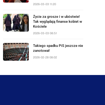
2026-03-03 11:20
Życie za grosze i w ubóstwie!
Tak wyglądają finanse kobiet w
Kościele
2026-03-03 08:51
Takiego spadku PiS jeszcze nie
zanotował
2026-02-28 08:02