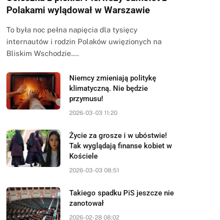
Polakami wylądował w Warszawie
To była noc pełna napięcia dla tysięcy
internautów i rodzin Polaków uwięzionych na
Bliskim Wschodzie.…
Niemcy zmieniają politykę
klimatyczną. Nie będzie
przymusu!
2026-03-03 11:20
Życie za grosze i w ubóstwie!
Tak wyglądają finanse kobiet w
Kościele
2026-03-03 08:51
Takiego spadku PiS jeszcze nie
zanotował
2026-02-28 08:02