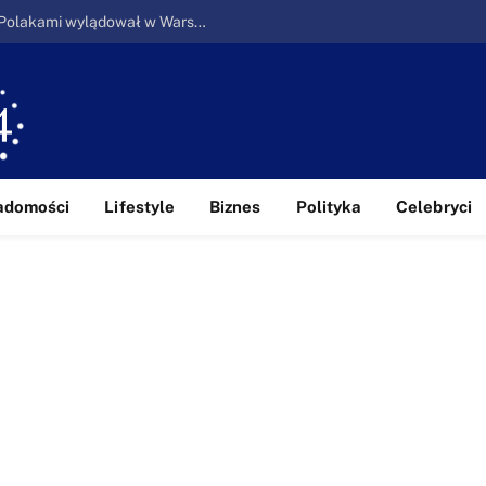
Ucieczka z piekła: Pierwszy samolot z Polakami wylądował w Warszawie
adomości
Lifestyle
Biznes
Polityka
Celebryci