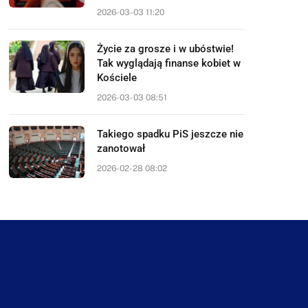
2026-03-03 11:20
Życie za grosze i w ubóstwie!
Tak wyglądają finanse kobiet w
Kościele
2026-03-03 08:51
Takiego spadku PiS jeszcze nie
zanotował
2026-02-28 08:02