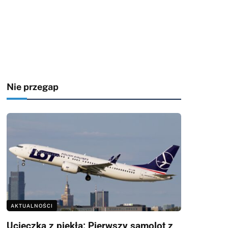
Nie przegap
AKTUALNOŚCI
Ucieczka z piekła: Pierwszy samolot z