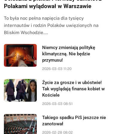
Polakami wylądował w Warszawie
To była noc pełna napięcia dla tysięcy
internautów i rodzin Polaków uwięzionych na
Bliskim Wschodzie.…
Niemcy zmieniają politykę
klimatyczną. Nie będzie
przymusu!
2026-03-03 11:20
Życie za grosze i w ubóstwie!
Tak wyglądają finanse kobiet w
Kościele
2026-03-03 08:51
Takiego spadku PiS jeszcze nie
zanotował
2026-02-28 08:02