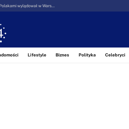
Ucieczka z piekła: Pierwszy samolot z Polakami wylądował w Warszawie
adomości
Lifestyle
Biznes
Polityka
Celebryci