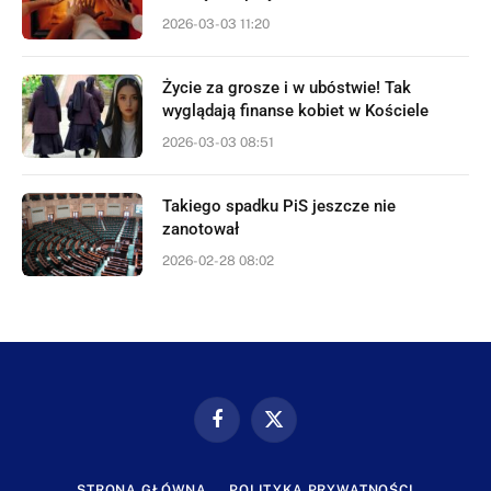
2026-03-03 11:20
Życie za grosze i w ubóstwie! Tak
wyglądają finanse kobiet w Kościele
2026-03-03 08:51
Takiego spadku PiS jeszcze nie
zanotował
2026-02-28 08:02
Facebook
X
(Twitter)
STRONA GŁÓWNA
POLITYKA PRYWATNOŚCI