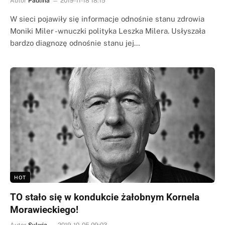
Autor
Paulina
2019-11-18 18:15
W sieci pojawiły się informacje odnośnie stanu zdrowia
Moniki Miler -wnuczki polityka Leszka Milera. Usłyszała
bardzo diagnozę odnośnie stanu jej…
HOT
TO stało się w kondukcie żałobnym Kornela
Morawieckiego!
Autor
Sylwia
2019-10-05 09:03