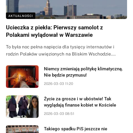
AKTUALNOŚCI
Ucieczka z piekła: Pierwszy samolot z
Polakami wylądował w Warszawie
To była noc pełna napięcia dla tysięcy internautów i
rodzin Polaków uwięzionych na Bliskim Wschodzie.…
Niemcy zmieniają politykę klimatyczną.
Nie będzie przymusu!
2026-03-03 11:20
Życie za grosze i w ubóstwie! Tak
wyglądają finanse kobiet w Kościele
2026-03-03 08:51
Takiego spadku PiS jeszcze nie