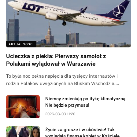
AKTUALNOŚCI
Ucieczka z piekła: Pierwszy samolot z
Polakami wylądował w Warszawie
To była noc pełna napięcia dla tysięcy internautów i
rodzin Polaków uwięzionych na Bliskim Wschodzie.…
Niemcy zmieniają politykę klimatyczną.
Nie będzie przymusu!
2026-03-03 11:20
Życie za grosze i w ubóstwie! Tak
wyglądają finanse kobiet w Kościele