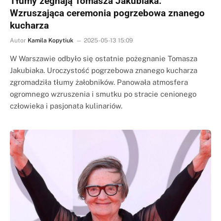
Tłumy żegnają Tomasza Jakubiaka.
Wzruszająca ceremonia pogrzebowa znanego
kucharza
Autor
Kamila Kopytiuk
2025-05-13 15:09
W Warszawie odbyło się ostatnie pożegnanie Tomasza
Jakubiaka. Uroczystość pogrzebowa znanego kucharza
zgromadziła tłumy żałobników. Panowała atmosfera
ogromnego wzruszenia i smutku po stracie cenionego
człowieka i pasjonata kulinariów.