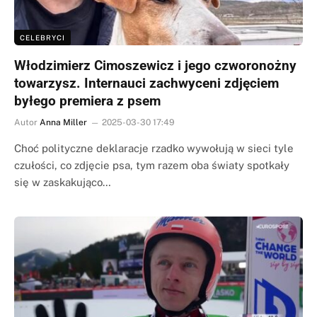
CELEBRYCI
Włodzimierz Cimoszewicz i jego czworonożny
towarzysz. Internauci zachwyceni zdjęciem
byłego premiera z psem
Autor
Anna Miller
2025-03-30 17:49
Choć polityczne deklaracje rzadko wywołują w sieci tyle
czułości, co zdjęcie psa, tym razem oba światy spotkały
się w zaskakująco…