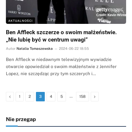
AKTUALNOŚCI
Ben Affleck szczerze o swoim małżeństwie.
„Nie lubię być w centrum uwagi”
Autor
Natalia Tomaszewska
2024-06-22 18:55
Ben Affleck w niedawnym telewizyjnym wywiadzie
otwarcie opowiedział o swoim małżeństwie z Jennifer
Lopez, nie szczędząc przy tym szczerych i…
Poprzednia
…
Następna
1
2
3
4
5
158
Nie przegap