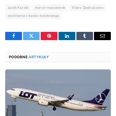
Jacek Kurski
marcin mastalerek
Stany Zjednoczone
zwolnienie z banku światowego
Facebook
Twitter
Pinterest
LinkedIn
Tumblr
Email
PODOBNE
ARTYKUŁY