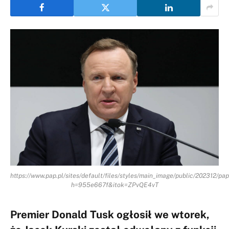
https://www.pap.pl/sites/default/files/styles/main_image/public/202312/pa
h=955e667f&itok=ZPvQE4vT
Premier Donald Tusk ogłosił we wtorek,