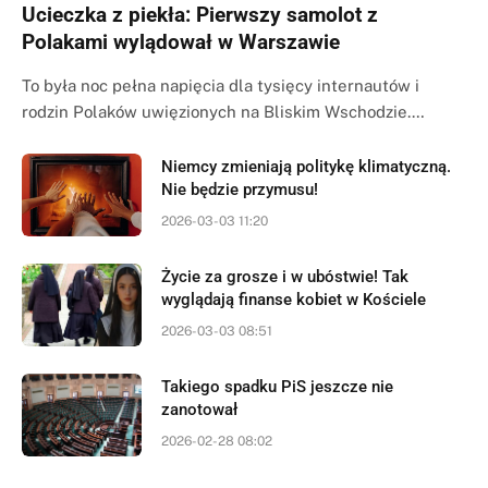
Ucieczka z piekła: Pierwszy samolot z
Polakami wylądował w Warszawie
To była noc pełna napięcia dla tysięcy internautów i
rodzin Polaków uwięzionych na Bliskim Wschodzie.…
Niemcy zmieniają politykę klimatyczną.
Nie będzie przymusu!
2026-03-03 11:20
Życie za grosze i w ubóstwie! Tak
wyglądają finanse kobiet w Kościele
2026-03-03 08:51
Takiego spadku PiS jeszcze nie
zanotował
2026-02-28 08:02