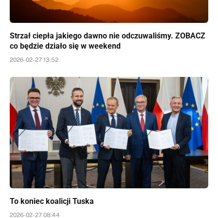
Strzał ciepła jakiego dawno nie odczuwaliśmy. ZOBACZ
co będzie działo się w weekend
2026-02-27 13:52
To koniec koalicji Tuska
2026-02-27 08:44