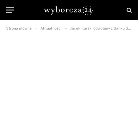
»
»
Strona główna
Aktualności
Jacek Kurski odwołany z Banku Światowego. Marcin Mastalerek żartobliwie o zwolnieniu