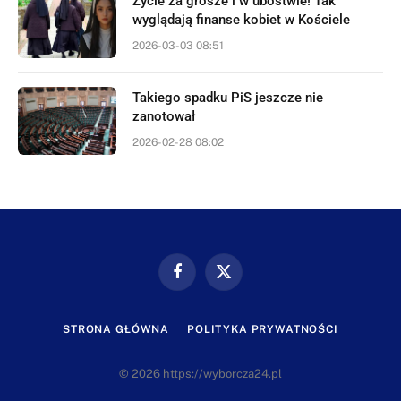
Życie za grosze i w ubóstwie! Tak
wyglądają finanse kobiet w Kościele
2026-03-03 08:51
Takiego spadku PiS jeszcze nie
zanotował
2026-02-28 08:02
Facebook
X
(Twitter)
STRONA GŁÓWNA
POLITYKA PRYWATNOŚCI
© 2026 https://wyborcza24.pl