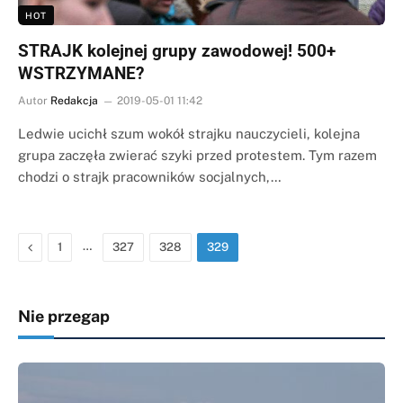
HOT
STRAJK kolejnej grupy zawodowej! 500+
WSTRZYMANE?
Autor
Redakcja
2019-05-01 11:42
Ledwie ucichł szum wokół strajku nauczycieli, kolejna
grupa zaczęła zwierać szyki przed protestem. Tym razem
chodzi o strajk pracowników socjalnych,…
Poprzednia
…
1
327
328
329
Nie przegap