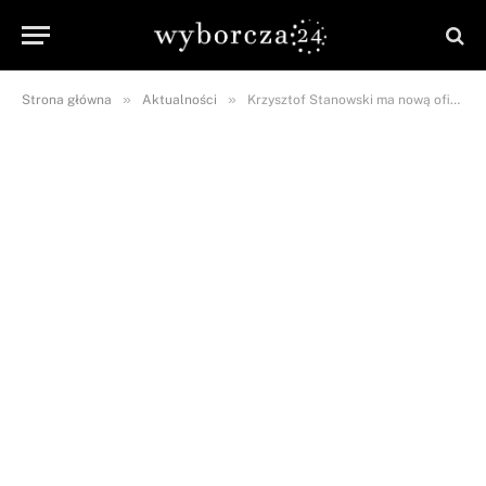
»
»
Strona główna
Aktualności
Krzysztof Stanowski ma nową ofiarę! Poszło o zdjęcie z komisariatu…