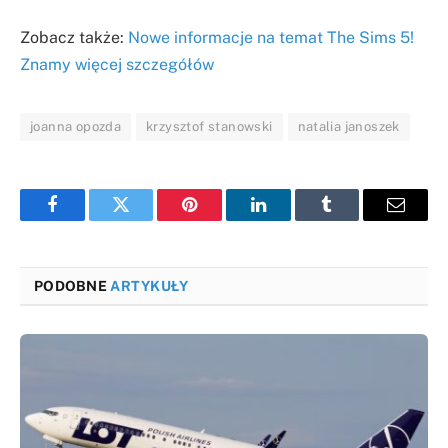
Zobacz także:
Nowe informacje na temat The Sims 5!
Znamy więcej szczegółów
joanna opozda
krzysztof stanowski
natalia janoszek
Facebook
Twitter
Pinterest
LinkedIn
Tumblr
Email
PODOBNE
ARTYKUŁY