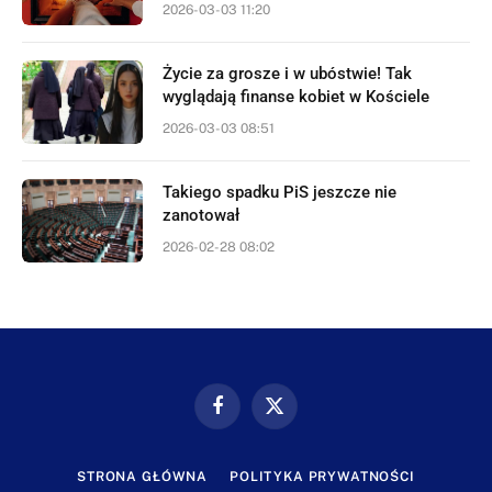
2026-03-03 11:20
Życie za grosze i w ubóstwie! Tak
wyglądają finanse kobiet w Kościele
2026-03-03 08:51
Takiego spadku PiS jeszcze nie
zanotował
2026-02-28 08:02
Facebook
X
(Twitter)
STRONA GŁÓWNA
POLITYKA PRYWATNOŚCI