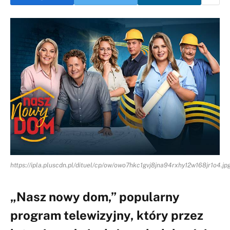
https://ipla.pluscdn.pl/dituel/cp/ow/owo7hkc1gvj8jna94rxhy12w168jr1o4.jp
„Nasz nowy dom,” popularny
program telewizyjny, który przez