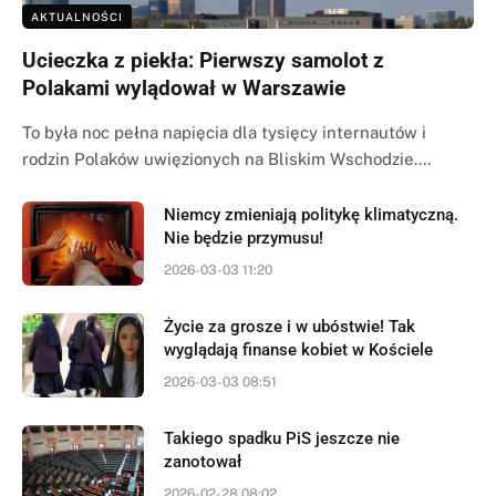
AKTUALNOŚCI
Ucieczka z piekła: Pierwszy samolot z
Polakami wylądował w Warszawie
To była noc pełna napięcia dla tysięcy internautów i
rodzin Polaków uwięzionych na Bliskim Wschodzie.…
Niemcy zmieniają politykę klimatyczną.
Nie będzie przymusu!
2026-03-03 11:20
Życie za grosze i w ubóstwie! Tak
wyglądają finanse kobiet w Kościele
2026-03-03 08:51
Takiego spadku PiS jeszcze nie
zanotował
2026-02-28 08:02