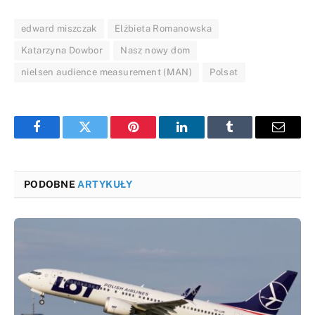
edward miszczak
Elżbieta Romanowska
Katarzyna Dowbor
Nasz nowy dom
nielsen audience measurement (MAN)
Polsat
Facebook
Twitter
Pinterest
LinkedIn
Tumblr
Email
PODOBNE
ARTYKUŁY