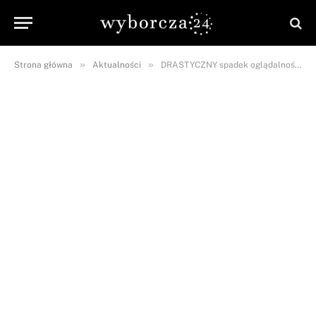
»
»
Strona główna
Aktualności
DRASTYCZNY spadek oglądalności programu „Nasz nowy dom”! NAM opublikował statystyki