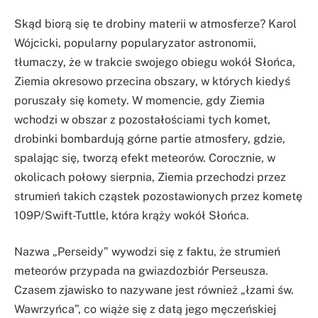
Skąd biorą się te drobiny materii w atmosferze? Karol
Wójcicki, popularny popularyzator astronomii,
tłumaczy, że w trakcie swojego obiegu wokół Słońca,
Ziemia okresowo przecina obszary, w których kiedyś
poruszały się komety. W momencie, gdy Ziemia
wchodzi w obszar z pozostałościami tych komet,
drobinki bombardują górne partie atmosfery, gdzie,
spalając się, tworzą efekt meteorów. Corocznie, w
okolicach połowy sierpnia, Ziemia przechodzi przez
strumień takich cząstek pozostawionych przez kometę
109P/Swift-Tuttle, która krąży wokół Słońca.
Nazwa „Perseidy” wywodzi się z faktu, że strumień
meteorów przypada na gwiazdozbiór Perseusza.
Czasem zjawisko to nazywane jest również „łzami św.
Wawrzyńca”, co wiąże się z datą jego męczeńskiej