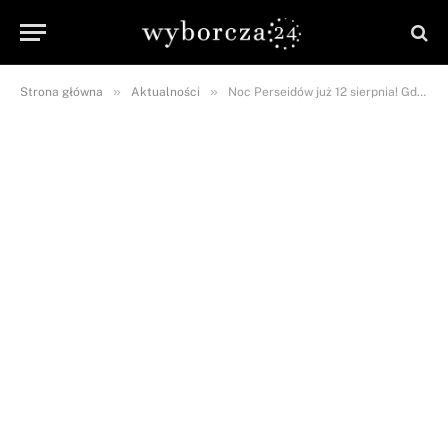
»
»
Strona główna
Aktualności
Noc Perseidów już 12 sierpnia! Gdzie najlepiej oglądać to zjawisko?