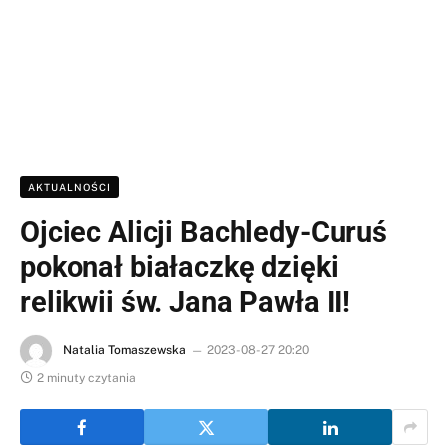
AKTUALNOŚCI
Ojciec Alicji Bachledy-Curuś
pokonał białaczkę dzięki
relikwii św. Jana Pawła II!
Natalia Tomaszewska
2023-08-27 20:20
2 minuty czytania