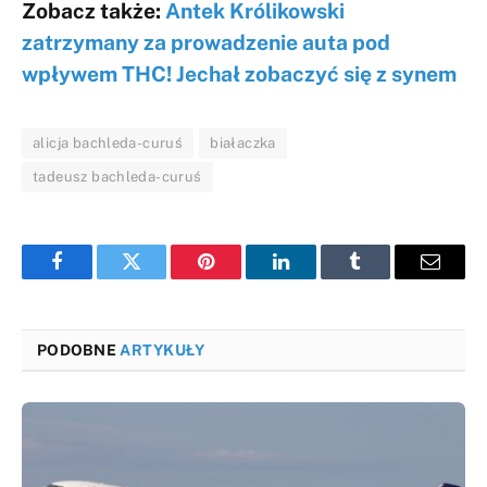
Zobacz także:
Antek Królikowski
zatrzymany za prowadzenie auta pod
wpływem THC! Jechał zobaczyć się z synem
alicja bachleda-curuś
białaczka
tadeusz bachleda-curuś
Facebook
Twitter
Pinterest
LinkedIn
Tumblr
Email
PODOBNE
ARTYKUŁY