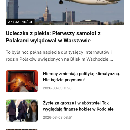
AKTUALNOŚCI
Ucieczka z piekła: Pierwszy samolot z
Polakami wylądował w Warszawie
To była noc pełna napięcia dla tysięcy internautów i
rodzin Polaków uwięzionych na Bliskim Wschodzie.…
Niemcy zmieniają politykę klimatyczną.
Nie będzie przymusu!
2026-03-03 11:20
Życie za grosze i w ubóstwie! Tak
wyglądają finanse kobiet w Kościele
2026-03-03 08:51