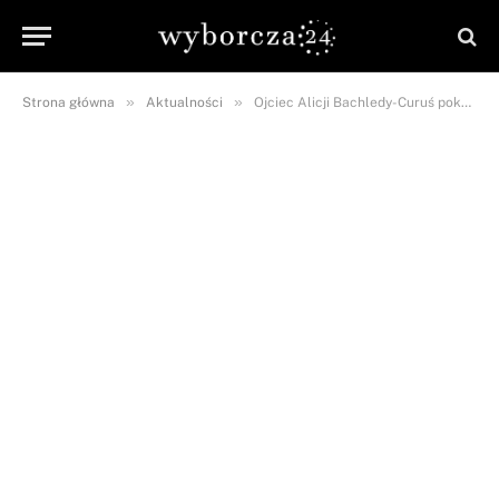
»
»
Strona główna
Aktualności
Ojciec Alicji Bachledy-Curuś pokonał białaczkę dzięki relikwii św. Jana Pawła II!