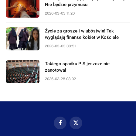
Nie będzie przymusu!
2026-03-03 11:20
Życie za grosze i w ubóstwie! Tak
wyglądają finanse kobiet w Kościele
2026-03-03 08:51
Takiego spadku PiS jeszcze nie
zanotował
2026-02-28 08:02
Facebook
X
(Twitter)