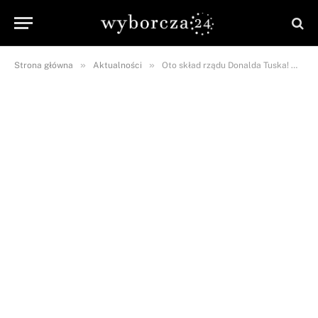
»
»
Strona główna
Aktualności
Oto skład rządu Donalda Tuska! W strukturach nie ma nikogo z partii PiS!