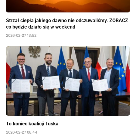
Strzał ciepła jakiego dawno nie odczuwaliśmy. ZOBACZ
co będzie działo się w weekend
2026-02-27 13:52
To koniec koalicji Tuska
2026-02-27 08:44