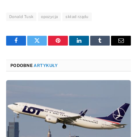
Donald Tusk
opozycja
skład rządu
Facebook
Twitter
Pinterest
LinkedIn
Tumblr
Email
PODOBNE
ARTYKUŁY