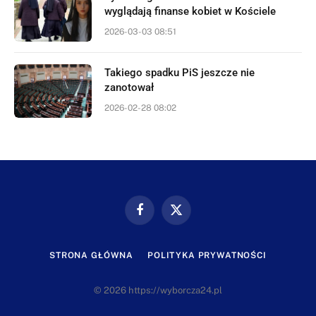
wyglądają finanse kobiet w Kościele
2026-03-03 08:51
Takiego spadku PiS jeszcze nie
zanotował
2026-02-28 08:02
Facebook
X
(Twitter)
STRONA GŁÓWNA
POLITYKA PRYWATNOŚCI
© 2026 https://wyborcza24.pl