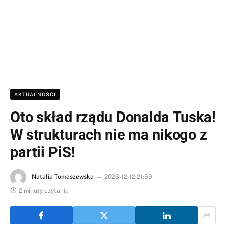
AKTUALNOŚCI
Oto skład rządu Donalda Tuska!
W strukturach nie ma nikogo z
partii PiS!
Natalia Tomaszewska
2023-12-12 21:59
2 minuty czytania