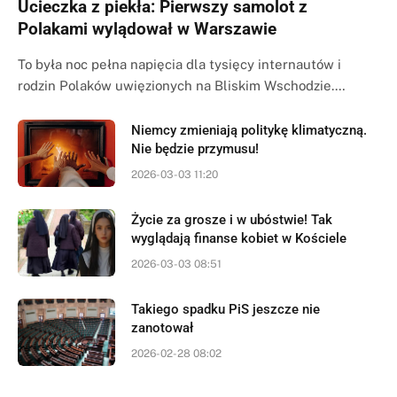
Ucieczka z piekła: Pierwszy samolot z
Polakami wylądował w Warszawie
To była noc pełna napięcia dla tysięcy internautów i
rodzin Polaków uwięzionych na Bliskim Wschodzie.…
Niemcy zmieniają politykę klimatyczną.
Nie będzie przymusu!
2026-03-03 11:20
Życie za grosze i w ubóstwie! Tak
wyglądają finanse kobiet w Kościele
2026-03-03 08:51
Takiego spadku PiS jeszcze nie
zanotował
2026-02-28 08:02