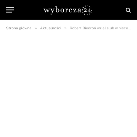
»
»
Strona główna
Aktualności
Robert Biedroń wziął ślub w niecodziennej aurze! Polacy są wściekli na polityka i jego partnera!