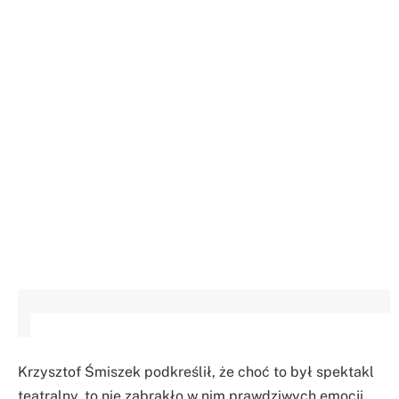
Krzysztof Śmiszek podkreślił, że choć to był spektakl
teatralny, to nie zabrakło w nim prawdziwych emocji,