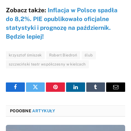
Zobacz także:
Inflacja w Polsce spadła
do 8,2%. PIE opublikowało oficjalne
statystyki i prognozę na październik.
Będzie lepiej!
krzysztof śmiszek
Robert Biedroń
ślub
szczeciński teatr współczesny w kielcach
Facebook
Twitter
Pinterest
LinkedIn
Tumblr
Email
PODOBNE
ARTYKUŁY