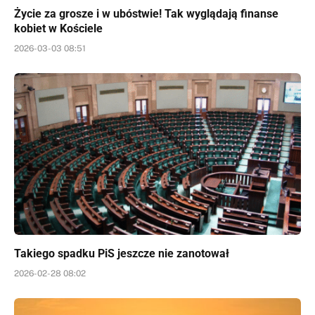
Życie za grosze i w ubóstwie! Tak wyglądają finanse
kobiet w Kościele
2026-03-03 08:51
Takiego spadku PiS jeszcze nie zanotował
2026-02-28 08:02