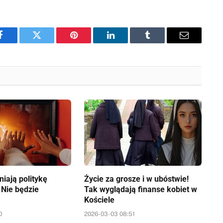
Facebook
Twitter
Pinterest
LinkedIn
Tumblr
Email
iają politykę
Życie za grosze i w ubóstwie!
 Nie będzie
Tak wyglądają finanse kobiet w
Kościele
0
2026-03-03 08:51