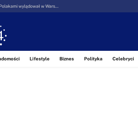
Ucieczka z piekła: Pierwszy samolot z Polakami wylądował w Warszawie
adomości
Lifestyle
Biznes
Polityka
Celebryci