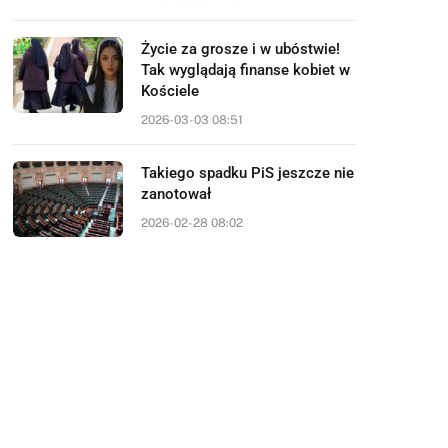
Życie za grosze i w ubóstwie!
Tak wyglądają finanse kobiet w
Kościele
2026-03-03 08:51
Takiego spadku PiS jeszcze nie
zanotował
2026-02-28 08:02