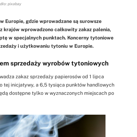
dło: pixabay
w w Europie, gdzie wprowadzane są surowsze
 z krajów wprowadzono całkowity zakaz palenia,
eptę w specjalnych punktach. Koncerny tytoniowe
rzedaży i użytkowaniu tytoniu w Europie.
azem sprzedaży wyrobów tytoniowych
owadza zakaz sprzedaży papierosów od 1 lipca
 tej inicjatywy, a 6,5 tysiąca punktów handlowych
będą dostępne tylko w wyznaczonych miejscach po