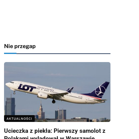
Nie przegap
AKTUALNOŚCI
Ucieczka z piekła: Pierwszy samolot z
Polakami wylądował w Warszawie