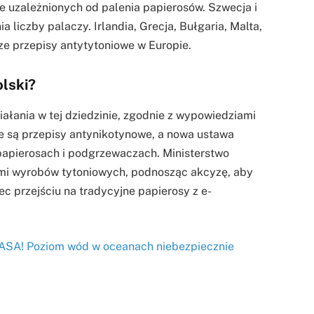
ie uzależnionych od palenia papierosów. Szwecja i
 liczby palaczy. Irlandia, Grecja, Bułgaria, Malta,
ze przepisy antytytoniowe w Europie.
olski?
iałania w tej dziedzinie, zgodnie z wypowiedziami
ne są przepisy antynikotynowe, a nowa ustawa
papierosach i podgrzewaczach. Ministerstwo
mi wyrobów tytoniowych, podnosząc akcyzę, aby
c przejściu na tradycyjne papierosy z e-
NASA! Poziom wód w oceanach niebezpiecznie