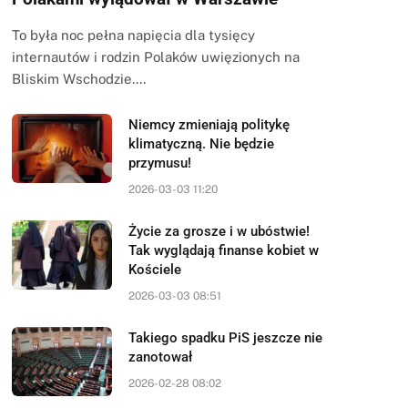
To była noc pełna napięcia dla tysięcy
internautów i rodzin Polaków uwięzionych na
Bliskim Wschodzie.…
Niemcy zmieniają politykę
klimatyczną. Nie będzie
przymusu!
2026-03-03 11:20
Życie za grosze i w ubóstwie!
Tak wyglądają finanse kobiet w
Kościele
2026-03-03 08:51
Takiego spadku PiS jeszcze nie
zanotował
2026-02-28 08:02