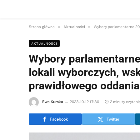
»
»
Strona główna
Aktualności
Wybory parlamentarne 202
AKTUALNOŚCI
Wybory parlamentarne
lokali wyborczych, ws
prawidłowego oddania
Ewa Kurska
2023-10-12 17:30
2 minuty czytani
Facebook
Twitter