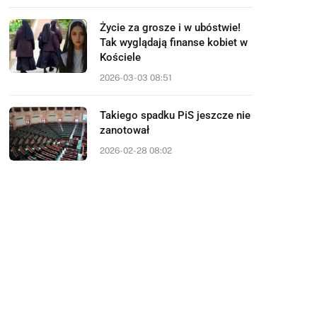
Życie za grosze i w ubóstwie!
Tak wyglądają finanse kobiet w
Kościele
2026-03-03 08:51
Takiego spadku PiS jeszcze nie
zanotował
2026-02-28 08:02