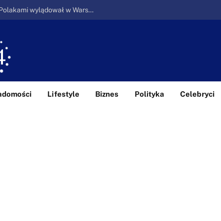
Ucieczka z piekła: Pierwszy samolot z Polakami wylądował w Warszawie
adomości
Lifestyle
Biznes
Polityka
Celebryci