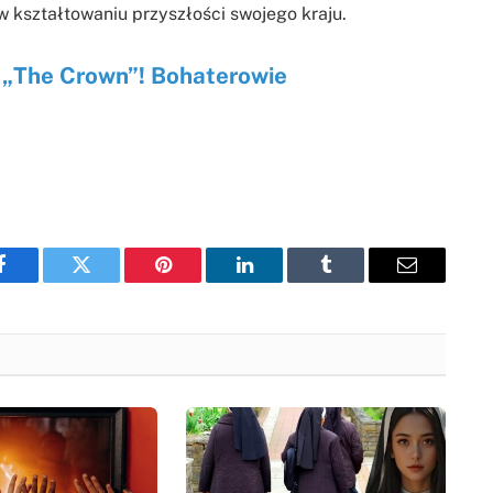
w kształtowaniu przyszłości swojego kraju.
u „The Crown”! Bohaterowie
Facebook
Twitter
Pinterest
LinkedIn
Tumblr
Email