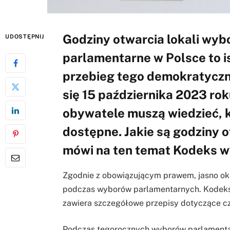
Godziny otwarcia lokali wy
UDOSTĘPNIJ
parlamentarne w Polsce to i
przebieg tego demokratycz
się 15 października 2023 rok
obywatele muszą wiedzieć, 
dostępne. Jakie są godziny o
mówi na ten temat Kodeks 
Zgodnie z obowiązującym prawem, jasno okr
podczas wyborów parlamentarnych. Kodeks 
zawiera szczegółowe przepisy dotyczące c
Podczas tegorocznych wyborów parlamentar