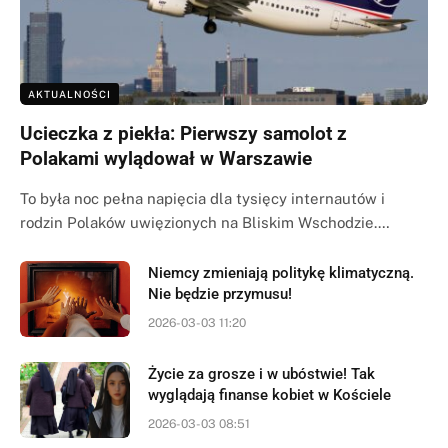
AKTUALNOŚCI
Ucieczka z piekła: Pierwszy samolot z
Polakami wylądował w Warszawie
To była noc pełna napięcia dla tysięcy internautów i
rodzin Polaków uwięzionych na Bliskim Wschodzie.…
Niemcy zmieniają politykę klimatyczną.
Nie będzie przymusu!
2026-03-03 11:20
Życie za grosze i w ubóstwie! Tak
wyglądają finanse kobiet w Kościele
2026-03-03 08:51