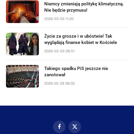
Niemcy zmieniają politykę klimatyczną.
Nie będzie przymusu!
2026-03-03 11:20
Życie za grosze i w ubóstwie! Tak
wyglądają finanse kobiet w Kościele
2026-03-03 08:51
Takiego spadku PiS jeszcze nie
zanotował
2026-02-28 08:02
Facebook
X