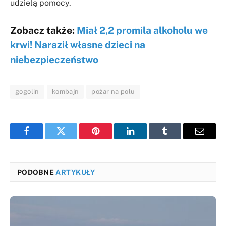
udzielą pomocy.
Zobacz także:
Miał 2,2 promila alkoholu we
krwi! Naraził własne dzieci na
niebezpieczeństwo
gogolin
kombajn
pożar na polu
Facebook
Twitter
Pinterest
LinkedIn
Tumblr
Email
PODOBNE
ARTYKUŁY