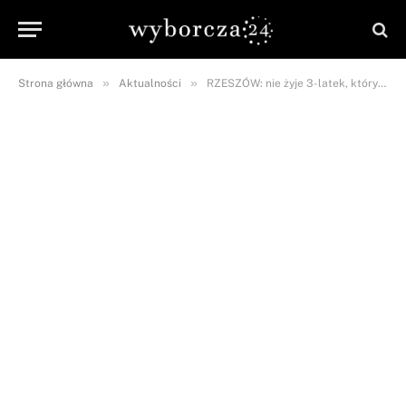
»
»
Strona główna
Aktualności
RZESZÓW: nie żyje 3-latek, który zadławił się w przedszkolu