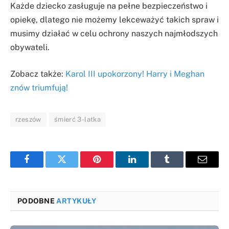
Każde dziecko zasługuje na pełne bezpieczeństwo i
opiekę, dlatego nie możemy lekceważyć takich spraw i
musimy działać w celu ochrony naszych najmłodszych
obywateli.
Zobacz także:
Karol III upokorzony! Harry i Meghan
znów triumfują!
rzeszów
śmierć 3-latka
Facebook
Twitter
Pinterest
LinkedIn
Tumblr
Email
PODOBNE
ARTYKUŁY