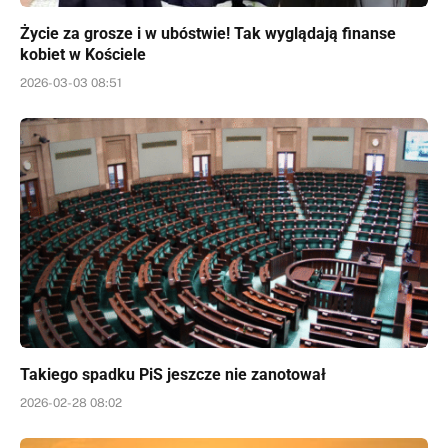
Życie za grosze i w ubóstwie! Tak wyglądają finanse
kobiet w Kościele
2026-03-03 08:51
Takiego spadku PiS jeszcze nie zanotował
2026-02-28 08:02