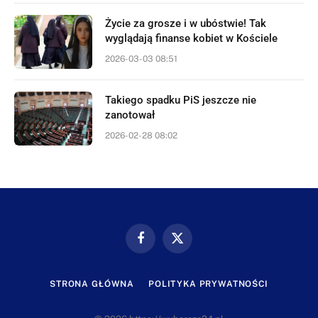
Życie za grosze i w ubóstwie! Tak
wyglądają finanse kobiet w Kościele
2026-03-03 08:51
Takiego spadku PiS jeszcze nie
zanotował
2026-02-28 08:02
Facebook
X
(Twitter)
STRONA GŁÓWNA
POLITYKA PRYWATNOŚCI