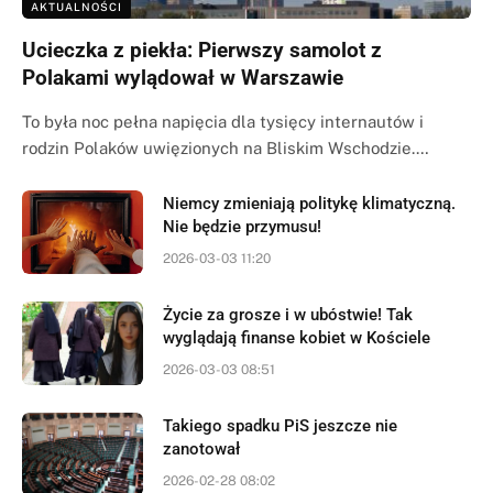
AKTUALNOŚCI
Ucieczka z piekła: Pierwszy samolot z
Polakami wylądował w Warszawie
To była noc pełna napięcia dla tysięcy internautów i
rodzin Polaków uwięzionych na Bliskim Wschodzie.…
Niemcy zmieniają politykę klimatyczną.
Nie będzie przymusu!
2026-03-03 11:20
Życie za grosze i w ubóstwie! Tak
wyglądają finanse kobiet w Kościele
2026-03-03 08:51
Takiego spadku PiS jeszcze nie
zanotował
2026-02-28 08:02