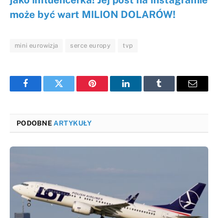
może być wart MILION DOLARÓW!
mini eurowizja
serce europy
tvp
Facebook
Twitter
Pinterest
LinkedIn
Tumblr
Email
PODOBNE
ARTYKUŁY