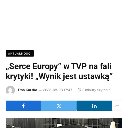
AKTUALNOŚCI
„Serce Europy” w TVP na fali
krytyki! „Wynik jest ustawką”
Ewa Kurska
2023-08-28 17:47
2 minuty czytania