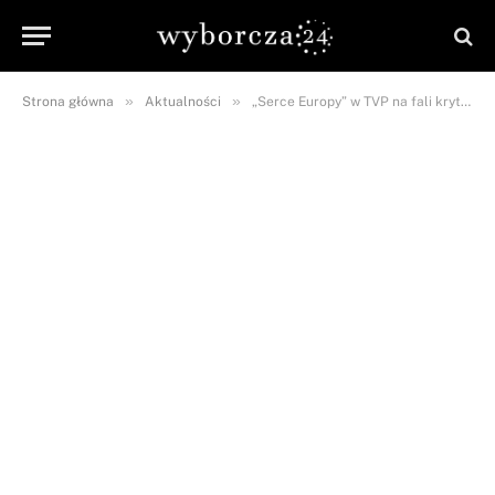
»
»
Strona główna
Aktualności
„Serce Europy” w TVP na fali krytyki! „Wynik jest ustawką”